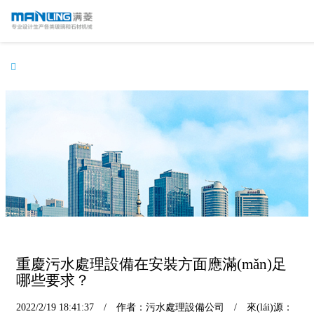

重慶污水處理設備在安裝方面應滿(mǎn)足
哪些要求？
2022/2/19 18:41:37 / 作者：污水處理設備公司 / 來(lái)源：