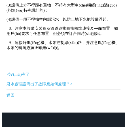
(3)設備上方不得壓有重物，不得有大型車(chē)輛經(jīng)過(guò)
(指無(wú)特殊設計的)；
(4)設備一般不得抽空內部污水，以防止地下水把設備浮起。
8、注意本設備安裝圖及管道連接圖按標準連接及平面布置，如
用戶(hù)要求可任意布置，但必須在訂合同時(shí)提出。
9、連接好風(fēng)機、水泵控制線(xiàn)路，并注意風(fēng)機、
水泵的轉向必須正確無(wú)誤。
<
沒(méi)有了
廢水處理設備出了故障應如何處理？
>
返回